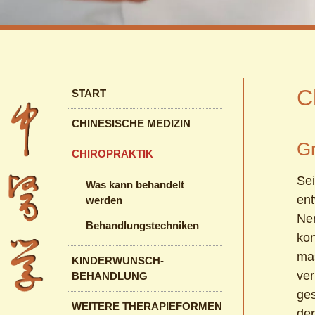
Navigation
C
START
überspringen
CHINESISCHE MEDIZIN
Gr
CHIROPRAKTIK
Sei
Was kann behandelt
ent
werden
Ner
Behandlungstechniken
kon
mas
KINDERWUNSCH-
ver
BEHANDLUNG
ges
WEITERE THERAPIEFORMEN
der